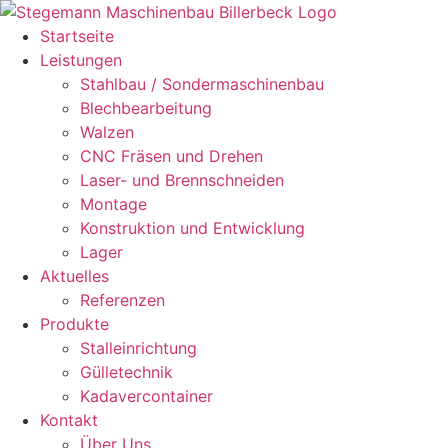
Zum
Inhalt
Startseite
springen
Leistungen
Stahlbau / Sondermaschinenbau
Blechbearbeitung
Walzen
CNC Fräsen und Drehen
Laser- und Brennschneiden
Montage
Konstruktion und Entwicklung
Lager
Aktuelles
Referenzen
Produkte
Stalleinrichtung
Gülletechnik
Kadavercontainer
Kontakt
Über Uns