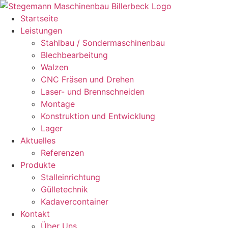
Zum
Inhalt
Startseite
springen
Leistungen
Stahlbau / Sondermaschinenbau
Blechbearbeitung
Walzen
CNC Fräsen und Drehen
Laser- und Brennschneiden
Montage
Konstruktion und Entwicklung
Lager
Aktuelles
Referenzen
Produkte
Stalleinrichtung
Gülletechnik
Kadavercontainer
Kontakt
Über Uns