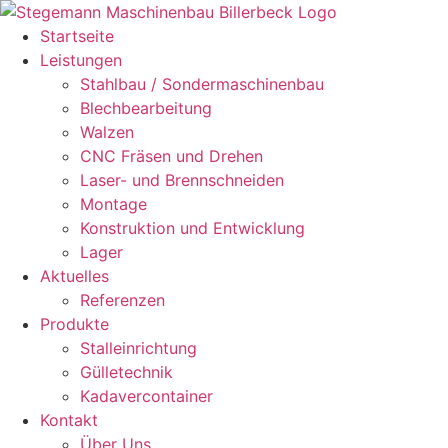
Zum
Inhalt
Startseite
springen
Leistungen
Stahlbau / Sondermaschinenbau
Blechbearbeitung
Walzen
CNC Fräsen und Drehen
Laser- und Brennschneiden
Montage
Konstruktion und Entwicklung
Lager
Aktuelles
Referenzen
Produkte
Stalleinrichtung
Gülletechnik
Kadavercontainer
Kontakt
Über Uns